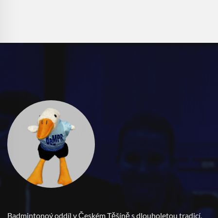
Badmintonoý oddíl v Českém Těšíně s dlouholetou tradicí.