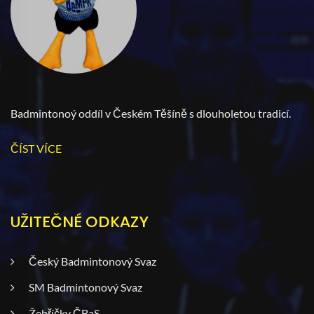
Badmintonoý oddíl v Českém Těšíně s dlouholetou tradicí.
ČÍST VÍCE
UŽITEČNÉ ODKAZY
Český Badmintonový Svaz
SM Badmintonový Svaz
Žebříčky ČBaS