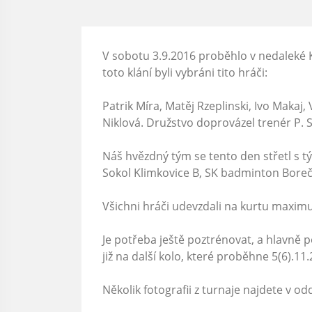
V sobotu 3.9.2016 proběhlo v nedaleké K
toto klání byli vybráni tito hráči:
Patrik Míra, Matěj Rzeplinski, Ivo Maka
Niklová. Družstvo doprovázel trenér P. 
Náš hvězdný tým se tento den střetl s 
Sokol Klimkovice B, SK badminton Bore
Všichni hráči udevzdali na kurtu maximu
Je potřeba ještě poztrénovat, a hlavně po
již na další kolo, které proběhne 5(6).11
Několik fotografii z turnaje najdete v
odd