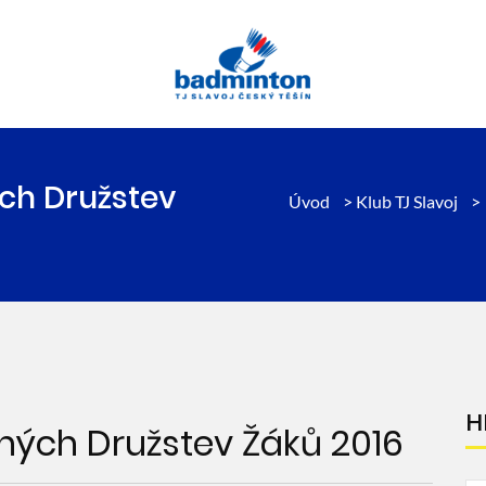
ých Družstev
Úvod
>
Klub TJ Slavoj
>
H
ených Družstev Žáků 2016