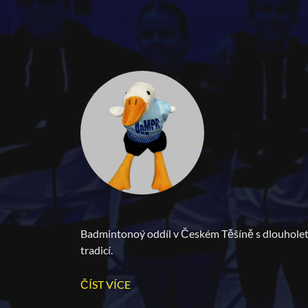
Badmintonoý oddíl v Českém Těšíně s dlouhole
tradicí.
ČÍST VÍCE