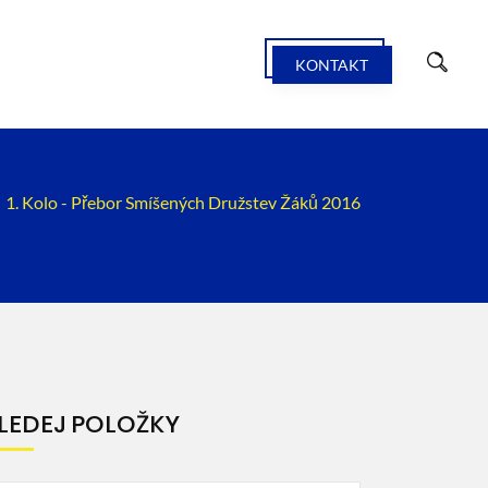
KONTAKT
1. Kolo - Přebor Smíšených Družstev Žáků 2016
LEDEJ POLOŽKY