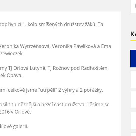
opřivnici 1. kolo smíšených družstev žáků. Ta
K
j, Veronika Wytrzensová, Veronika Pawliková a Ema
Szewieczek.
týmy TJ Orlová Lutyně, TJ Rožnov pod Radhoštěm,
ček Opava.
m, celkově jsme "utrpěli" 2 výhry a 2 porážky.
sílit tu něžnější a hezčí část družstva. Těšíme se
.2016 v Orlové.
ílové galerii
.