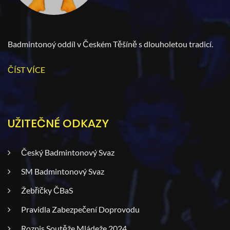
Badmintonoý oddíl v Českém Těšíně s dlouholetou tradicí.
ČÍST VÍCE
UŽITEČNÉ ODKAZY
Český Badmintonový Svaz
SM Badmintonový Svaz
Žebříčky ČBaS
Pravidla Zabezpečení Doprovodu
Rozpis Soutěže Mládeže 2024