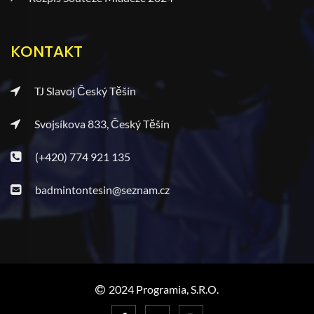
KONTAKT
TJ Slavoj Český Těšín
Svojsíkova 833, Český Těšín
(+420) 774 921 135
badmintontesin@seznam.cz
2024 Programia, S.r.o.