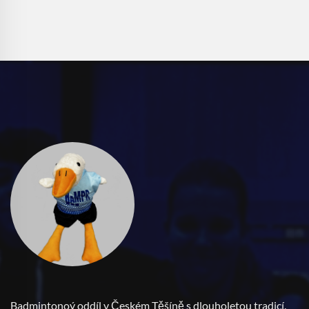
Badmintonoý oddíl v Českém Těšíně s dlouholetou tradicí.