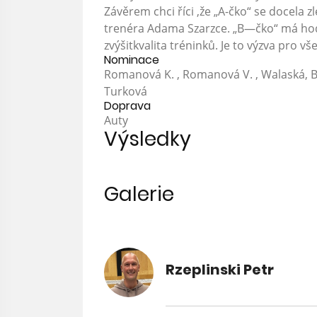
Závěrem chci říci ,že „A-čko“ se docela z
trenéra Adama Szarzce. „B—čko“ má hodn
zvýšitkvalita tréninků. Je to výzva pro vš
Nominace
Romanová K. , Romanová V. , Walaská, Ba
Turková
Doprava
Auty
Výsledky
Galerie
Rzeplinski Petr