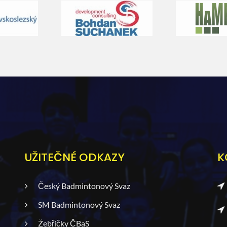
UŽITEČNÉ ODKAZY
K
Český Badmintonový Svaz
SM Badmintonový Svaz
Žebříčky ČBaS