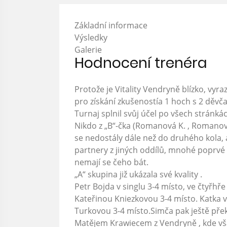
Základní informace
Výsledky
Galerie
Hodnocení trenéra
Protože je Vitality Vendryně blízko, vyra
pro získání zkušenostía 1 hoch s 2 děvča
Turnaj splnil svůj účel po všech stránká
Nikdo z „B“-čka (Romanová K. , Romanová
se nedostály dále než do druhého kola, a
partnery z jiných oddílů, mnohé poprvé v 
nemají se čeho bát.
„A“ skupina již ukázala své kvality .
Petr Bojda v singlu 3-4 místo, ve čtyřh
Kateřinou Kniezkovou 3-4 místo. Katka 
Turkovou 3-4 místo.Simča pak ještě překv
Matějem Krawiecem z Vendryně , kde vša