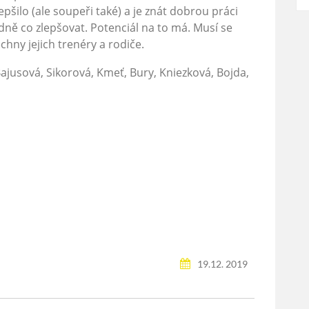
lepšilo (ale soupeři také) a je znát dobrou práci
ě co zlepšovat. Potenciál na to má. Musí se
echny jejich trenéry a rodiče.
jusová, Sikorová, Kmeť, Bury, Kniezková, Bojda,
19.12. 2019