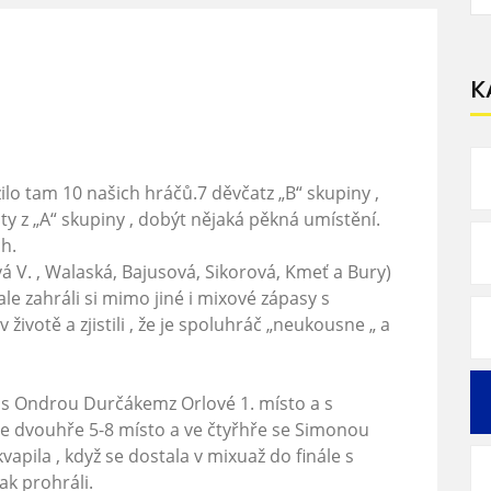
K
zilo tam 10 našich hráčů.7 děvčatz „B“ skupiny ,
ty z „A“ skupiny , dobýt nějaká pěkná umístění.
ch.
 V. , Walaská, Bajusová, Sikorová, Kmeť a Bury)
le zahráli si mimo jiné i mixové zápasy s
životě a zjistili , že je spoluhráč „neukousne „ a
ře s Ondrou Durčákemz Orlové 1. místo a s
ve dvouhře 5-8 místo a ve čtyřhře se Simonou
apila , když se dostala v mixuaž do finále s
k prohráli.