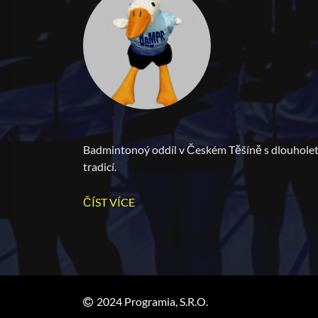
Badmintonoý oddíl v Českém Těšíně s dlouhole
tradicí.
ČÍST VÍCE
2024 Programia, S.r.o.