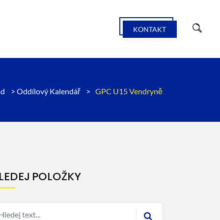
KONTAKT
od
>
Oddílový Kalendář
>
GPC U15 Vendryně
LEDEJ POLOŽKY