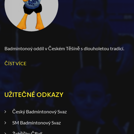
Badmintonoý oddíl v Českém Těšíně s dlouholetou tradicí.
ČÍST VÍCE
UŽITEČNÉ ODKAZY
Český Badmintonový Svaz
SM Badmintonový Svaz
Žebříčky ČBaS