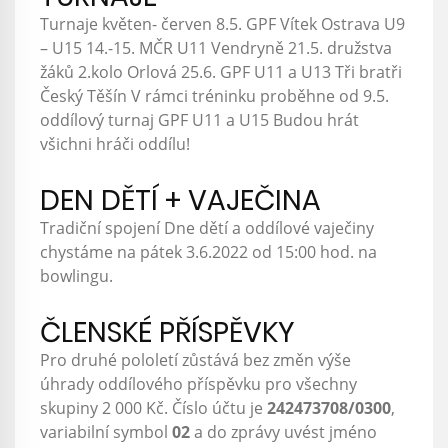
Turnaje květen- červen 8.5. GPF Vítek Ostrava U9
– U15 14.-15. MČR U11 Vendryně 21.5. družstva
žáků 2.kolo Orlová 25.6. GPF U11 a U13 Tři bratři
Český Těšín V rámci tréninku proběhne od 9.5.
oddílový turnaj GPF U11 a U15 Budou hrát
všichni hráči oddílu!
DEN DĚTÍ + VAJEČINA
Tradiční spojení Dne dětí a oddílové vaječiny
chystáme na pátek 3.6.2022 od 15:00 hod. na
bowlingu.
ČLENSKÉ PŘÍSPĚVKY
Pro druhé pololetí zůstává bez změn výše
úhrady oddílového příspěvku pro všechny
skupiny 2 000 Kč. Číslo účtu je
242473708/0300
,
variabilní symbol
02
a do zprávy uvést jméno