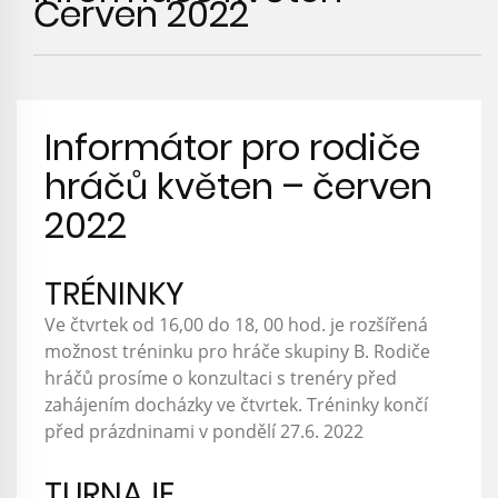
Červen 2022
Informátor pro rodiče
hráčů květen – červen
2022
TRÉNINKY
Ve čtvrtek od 16,00 do 18, 00 hod. je rozšířená
možnost tréninku pro hráče skupiny B. Rodiče
hráčů prosíme o konzultaci s trenéry před
zahájením docházky ve čtvrtek. Tréninky končí
před prázdninami v pondělí 27.6. 2022
TURNAJE