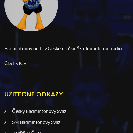
Badmintonoý oddíl v Českém Těšíně s dlouholetou tradicí.
ČÍST VÍCE
UŽITEČNÉ ODKAZY
Český Badmintonový Svaz
SM Badmintonový Svaz
Žebříčky ČBaS