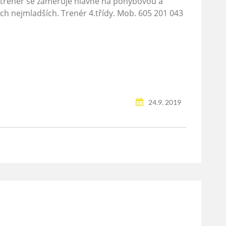
 trenér se zaměřuje hlavně na pohybovou a
ěch nejmladších. Trenér 4.třídy. Mob. 605 201 043
24.9. 2019