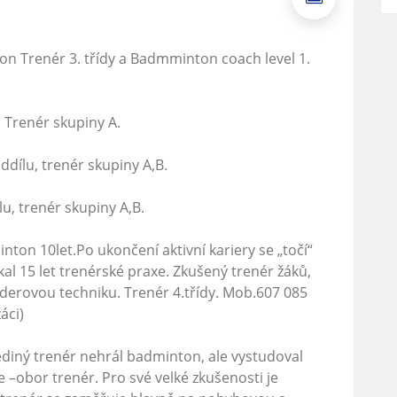
n Trenér 3. třídy a Badmminton coach level 1.
 Trenér skupiny A.
oddílu, trenér skupiny A,B.
lu, trenér skupiny A,B.
ton 10let.Po ukončení aktivní kariery se „točí“
al 15 let trenérské praxe. Zkušený trenér žáků,
derovou techniku. Trenér 4.třídy. Mob.607 085
áci)
jediný trenér nehrál badminton, ale vystudoval
 –obor trenér. Pro své velké zkušenosti je