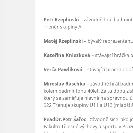
Petr Rzeplinski
– závodně hrál badminto
Trenér skupiny A.
Matěj Rzeplinski
– bývalý reprezentant,
Kateřina Kniezková
– stávající hráčka 
Verča Pawliková
– stávající hráčka oddí
Miroslav Raschka
– závodně hrál badmin
kolem badmintonu 40let. Za tu dobu získ
který se zaměřuje hlavně na správnou ú
922 Trénuje skupiny U11 a U13 (mladší ž
PeadDr.Petr Šařec
– závodně sice jako 
Fakultu Tělesné výchovy a sportu v Praze