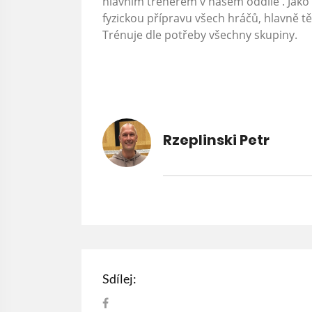
hlavním trenérem v našem oddíle . Jako
fyzickou přípravu všech hráčů, hlavně t
Trénuje dle potřeby všechny skupiny.
Rzeplinski Petr
Sdílej: