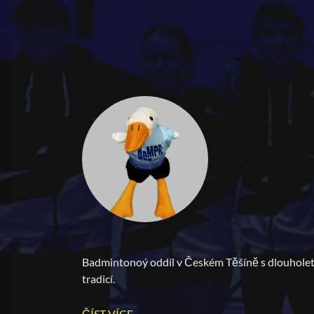
Badmintonoý oddíl v Českém Těšíně s dlouhole
tradicí.
ČÍST VÍCE