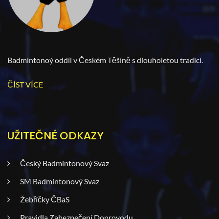
Badmintonoý oddíl v Českém Těšíně s dlouholetou tradicí.
ČÍST VÍCE
UŽITEČNÉ ODKAZY
Český Badmintonový Svaz
SM Badmintonový Svaz
Žebříčky ČBaS
Pravidla Zabezpečení Doprovodu