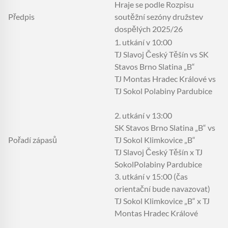
Hraje se podle Rozpisu
Předpis
soutěžní sezóny družstev
dospělých 2025/26
1. utkání v 10:00
TJ Slavoj Český Těšín vs SK
Stavos Brno Slatina „B“
TJ Montas Hradec Králové vs
TJ Sokol Polabiny Pardubice
2. utkání v 13:00
SK Stavos Brno Slatina „B“ vs
Pořadí zápasů
TJ Sokol Klimkovice „B“
TJ Slavoj Český Těšín x TJ
SokolPolabiny Pardubice
3. utkání v 15:00 (čas
orientační bude navazovat)
TJ Sokol Klimkovice „B“ x TJ
Montas Hradec Králové