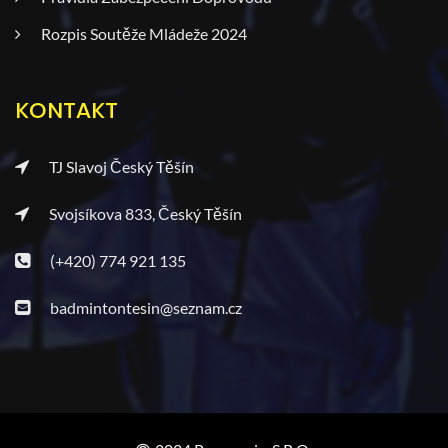
Rozpis Soutěže Mládeže 2024
KONTAKT
TJ Slavoj Český Těšín
Svojsíkova 833, Český Těšín
(+420) 774 921 135
badmintontesin@seznam.cz