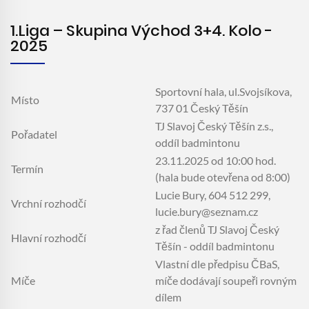
1.liga – Skupina Východ 3+4. Kolo -
2025
Sportovní hala, ul.Svojsíkova,
Místo
737 01 Český Těšín
TJ Slavoj Český Těšín z.s.,
Pořadatel
oddíl badmintonu
23.11.2025 od 10:00 hod.
Termín
(hala bude otevřena od 8:00)
Lucie Bury, 604 512 299,
Vrchní rozhodčí
lucie.bury@seznam.cz
z řad členů TJ Slavoj Český
Hlavní rozhodčí
Těšín - oddíl badmintonu
Vlastní dle předpisu ČBaS,
Míče
míče dodávají soupeři rovným
dílem