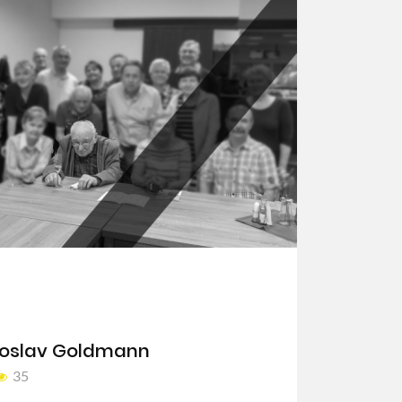
doslav Goldmann
35