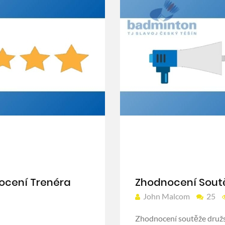
nocení Trenéra
Zhodnocení Soutě
John Malcom
25
Zhodnocení soutěže druž