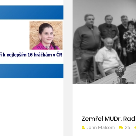
Zemřel MUDr. Ra
John Malcom
25