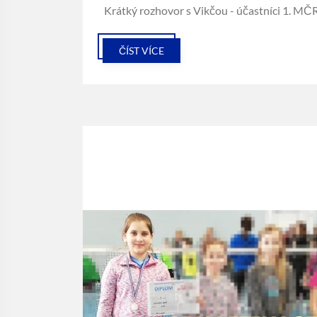
Krátký rozhovor s Vikčou - účastníci 1. MČ
ČÍST VÍCE