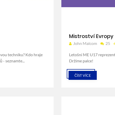
Mistroství Evropy 
John Malcom
25
rovou techniku? Kdo hraje
Letošní ME U17 reprezentu
ů - seznamte...
Držíme palce!
ČÍST VÍCE