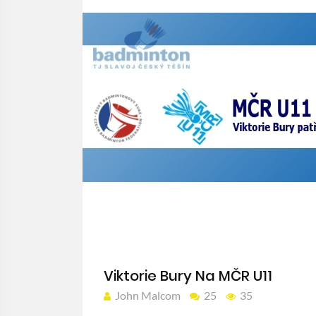
Viktorie Bury Na MČR U11
John Malcom
25
35