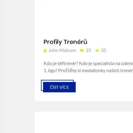
Profily Trenérů
John Malcom
25
35
Kdo je šéftrenér? Kdo je specialista na úde
1. ligu? Pročtěte si medailonky našich trenér
ČÍST VÍCE