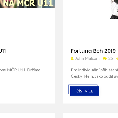
U11
Fortuna Běh 2019
John Malcom
25
 první MČR U11. Držíme
Pro individuální přihláše
Český Těšín. Jako oddíl u
ČÍST VÍCE