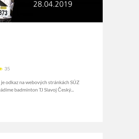
35
ní je odkaz na webových stránkách SÚZ
vádíme badminton TJ Slavoj Český...