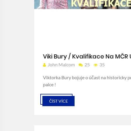
Viki Bury / Kvalifikace Na MČR 
John Malcom
25
35
Viktorka Bury bojuje o účast na historicky
palce !
ČÍST VÍCE