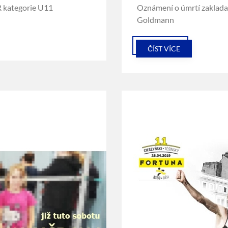
R kategorie U11
Oznámení o úmrtí zaklad
Goldmann
ČÍST VÍCE